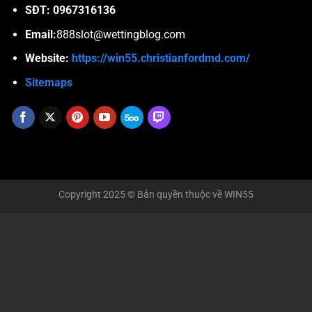
SĐT:
0967316136
Email:
888slot@wettingblog.com
Website:
https://win55.christianfordmd.com/
Sitemaps
Copyright 2025 © Bản quyền thuộc về
WIN55