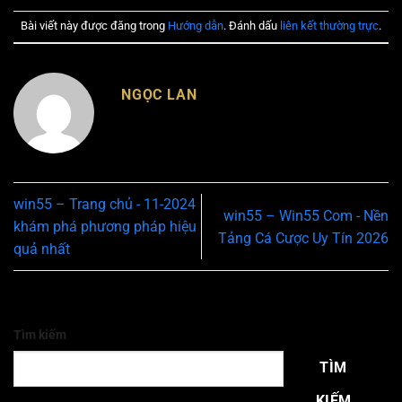
Bài viết này được đăng trong
Hướng dẫn
. Đánh dấu
liên kết thường trực
.
NGỌC LAN
win55 – Trang chủ - 11-2024
win55 – Win55 Com - Nền
khám phá phương pháp hiệu
Tảng Cá Cược Uy Tín 2026
quả nhất
Tìm kiếm
TÌM
KIẾM