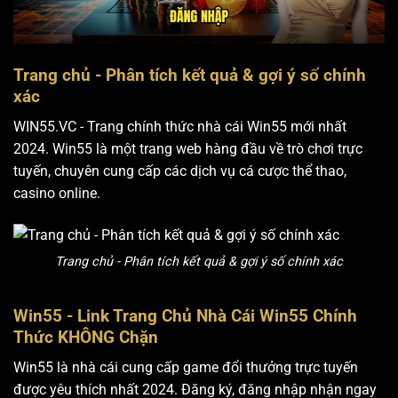
Trang chủ - Phân tích kết quả & gợi ý số chính
xác
WIN55.VC - Trang chính thức nhà cái Win55 mới nhất
2024. Win55 là một trang web hàng đầu về trò chơi trực
tuyến, chuyên cung cấp các dịch vụ cá cược thể thao,
casino online.
Trang chủ - Phân tích kết quả & gợi ý số chính xác
Win55 - Link Trang Chủ Nhà Cái Win55 Chính
Thức KHÔNG Chặn
Win55 là nhà cái cung cấp game đổi thưởng trực tuyến
được yêu thích nhất 2024. Đăng ký, đăng nhập nhận ngay