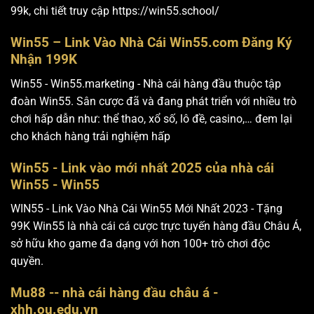
99k, chi tiết truy cập https://win55.school/
Win55 – Link Vào Nhà Cái Win55.com Đăng Ký
Nhận 199K
Win55 - Win55.marketing - Nhà cái hàng đầu thuộc tập
đoàn Win55. Sân cược đã và đang phát triển với nhiều trò
chơi hấp dẫn như: thể thao, xổ số, lô đề, casino,… đem lại
cho khách hàng trải nghiệm hấp
Win55 - Link vào mới nhất 2025 của nhà cái
Win55 - Win55
WIN55 - Link Vào Nhà Cái Win55 Mới Nhất 2023 - Tặng
99K Win55 là nhà cái cá cược trực tuyến hàng đầu Châu Á,
sở hữu kho game đa dạng với hơn 100+ trò chơi độc
quyền.
Mu88 -- nhà cái hàng đầu châu á -
xhh.ou.edu.vn