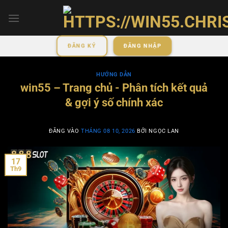
Bỏ
qua
nội
dung
ĐĂNG KÝ
ĐĂNG NHẬP
HƯỚNG DẪN
win55 – Trang chủ - Phân tích kết quả
& gợi ý số chính xác
ĐĂNG VÀO
THÁNG 08 10, 2026
BỞI
NGỌC LAN
17
Th9