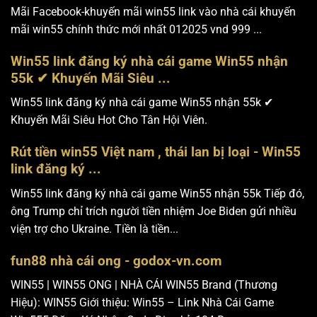
Mãi Facebook-khuyến mãi win55 link vào nhà cái khuyến
mãi win55 chính thức mới nhất 012025 vnd 999 ...
Win55 link đăng ký nhà cái game Win55 nhận
55k ✔ Khuyến Mãi Siêu ...
Win55 link đăng ký nhà cái game Win55 nhận 55k ✔
Khuyến Mãi Siêu Hot Cho Tân Hội Viên.
Rút tiền win55 Việt nam , thái lan bị loại - Win55
link đăng ký ...
Win55 link đăng ký nhà cái game Win55 nhận 55k Tiếp đó,
ông Trump chỉ trích người tiền nhiệm Joe Biden gửi nhiều
viện trợ cho Ukraine. Tiền là tiền...
fun88 nhà cái ong - godox-vn.com
WIN55 | WIN55 ONG | NHÀ CÁI WIN55 Brand (Thương
Hiệu): WIN55 Giới thiệu: Win55 – Link Nhà Cái Game