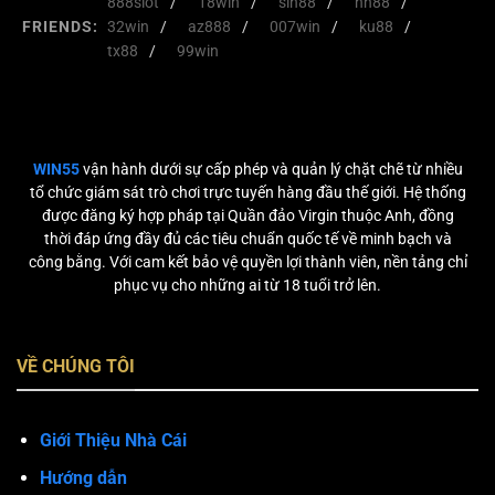
888slot
18win
sin88
nh88
FRIENDS:
32win
az888
007win
ku88
tx88
99win
WIN55
vận hành dưới sự cấp phép và quản lý chặt chẽ từ nhiều
tổ chức giám sát trò chơi trực tuyến hàng đầu thế giới. Hệ thống
được đăng ký hợp pháp tại Quần đảo Virgin thuộc Anh, đồng
thời đáp ứng đầy đủ các tiêu chuẩn quốc tế về minh bạch và
công bằng. Với cam kết bảo vệ quyền lợi thành viên, nền tảng chỉ
phục vụ cho những ai từ 18 tuổi trở lên.
VỀ CHÚNG TÔI
Giới Thiệu Nhà Cái
Hướng dẫn