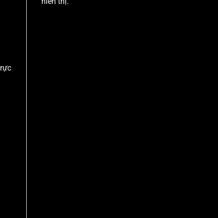
hiển thị.
trực