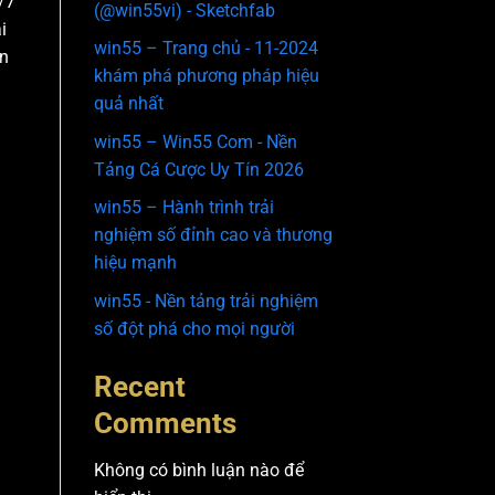
/7
(@win55vi) - Sketchfab
i
win55 – Trang chủ - 11-2024
ẫn
khám phá phương pháp hiệu
quả nhất
win55 – Win55 Com - Nền
Tảng Cá Cược Uy Tín 2026
win55 – Hành trình trải
nghiệm số đỉnh cao và thương
hiệu mạnh
win55 - Nền tảng trải nghiệm
số đột phá cho mọi người
Recent
Comments
Không có bình luận nào để