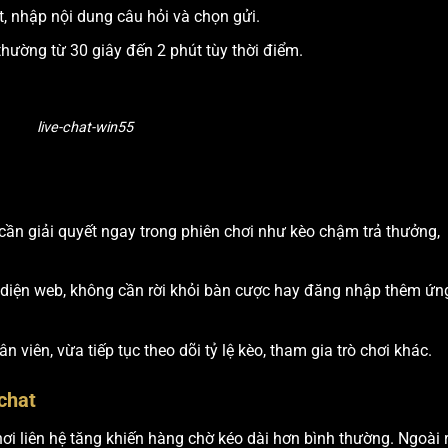
, nhập nội dung câu hỏi và chọn gửi.
hường từ 30 giây đến 2 phút tùy thời điểm.
live-chat-win55
ần giải quyết ngay trong phiên chơi như kèo chậm trả thưởng,
o diện web, không cần rời khỏi bàn cược hay đăng nhập thêm ứn
 viên, vừa tiếp tục theo dõi tỷ lệ kèo, tham gia trò chơi khác.
chat
ơi liên hệ tăng khiến hàng chờ kéo dài hơn bình thường. Ngoài r