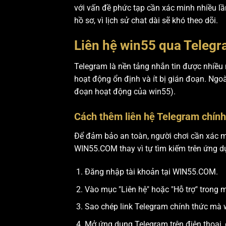
với vấn đề phức tạp cần xác minh nhiều lầ
hồ sơ, vì lịch sử chat dài sẽ khó theo dõi.
Liên hệ win55 qua Teleg
Telegram là nền tảng nhắn tin được nhiều
hoạt động ổn định và ít bị gián đoạn. Ngoà
đoạn hoạt động của win55).
Cách thêm liên hệ Telegram chính
Để đảm bảo an toàn, người chơi cần xác 
WIN55.COM thay vì tự tìm kiếm trên ứng dụ
Đăng nhập tài khoản tại WIN55.COM.
Vào mục "Liên hệ" hoặc "Hỗ trợ" trong 
Sao chép link Telegram chính thức mà 
Mở ứng dụng Telegram trên điện thoại, d