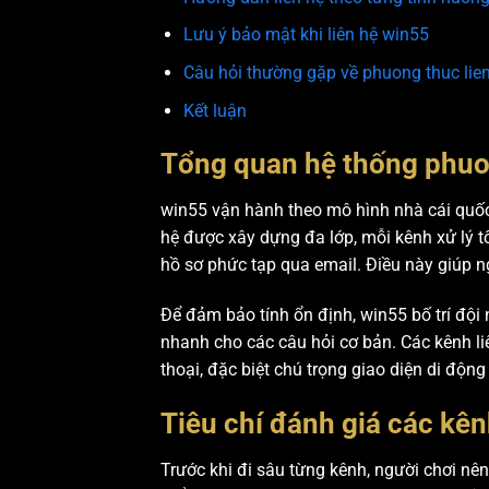
Lưu ý bảo mật khi liên hệ win55
Câu hỏi thường gặp về phuong thuc lie
Kết luận
Tổng quan hệ thống phuon
win55 vận hành theo mô hình nhà cái quốc
hệ được xây dựng đa lớp, mỗi kênh xử lý t
hồ sơ phức tạp qua email. Điều này giúp ng
Để đảm bảo tính ổn định, win55 bố trí đội n
nhanh cho các câu hỏi cơ bản. Các kênh li
thoại, đặc biệt chú trọng giao diện di độn
Tiêu chí đánh giá các kê
Trước khi đi sâu từng kênh, người chơi nê