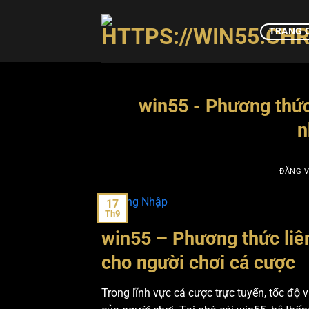
Bỏ
qua
TRANG 
nội
dung
win55 - Phương thức
n
ĐĂNG 
17
Th9
win55 – Phương thức liên
cho người chơi cá cược
Trong lĩnh vực cá cược trực tuyến, tốc độ 