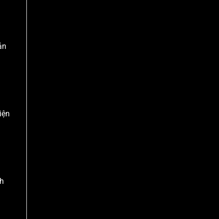
ản
iện
nh