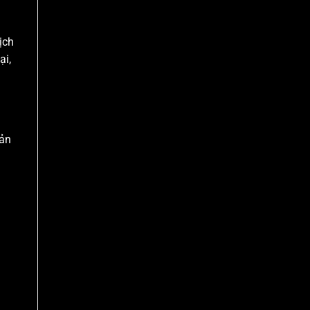
ịch
ại,
hản