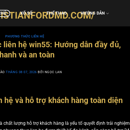
CHỦ
XỔ SỐ
THỂ THAO
HƯỚNG DẪN
PHƯƠNG THỨC LIÊN HỆ
 liên hệ win55: Hướng dẫn đầy đủ,
hanh và an toàn
VÀO
THÁNG 08 07, 2026
BỞI
NGỌC LAN
 hệ và hỗ trợ khách hàng toàn diện
và chất lượng hỗ trợ khách hàng là yếu tố quyết định trải nghiệm