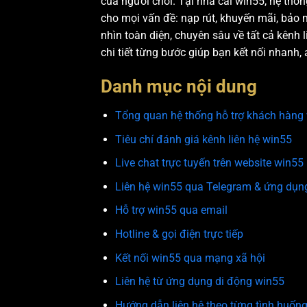
của người chơi. Tại nhà cái win55, hệ thốn
cho mọi vấn đề: nạp rút, khuyến mãi, bảo m
nhìn toàn diện, chuyên sâu về tất cả kên
chi tiết từng bước giúp bạn kết nối nhanh,
Danh mục nội dung
Tổng quan hệ thống hỗ trợ khách hàng
Tiêu chí đánh giá kênh liên hệ win55
Live chat trực tuyến trên website win55
Liên hệ win55 qua Telegram & ứng dụ
Hỗ trợ win55 qua email
Hotline & gọi điện trực tiếp
Kết nối win55 qua mạng xã hội
Liên hệ từ ứng dụng di động win55
Hướng dẫn liên hệ theo từng tình huốn