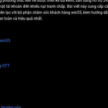
g phuong thuc lien he được thiết kế đa kênh, sẵn sàng hỗ trợ 24
ật tài khoản đến khiếu nại tranh chấp. Bài viết này cung cấp cá
h liên lạc với bộ phận chăm sóc khách hàng win55, kèm hướng d
 an toàn và hiệu quả nhất.
 win55
ng OTT
g thường gặp