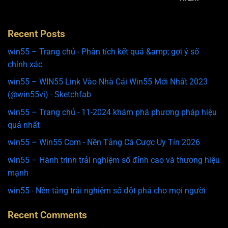
Recent Posts
win55 – Trang chủ - Phân tích kết quả &amp; gợi ý số
chính xác
win55 – WIN55 Link Vào Nhà Cái Win55 Mới Nhất 2023
(@win55vi) - Sketchfab
win55 – Trang chủ - 11-2024 khám phá phương pháp hiệu
quả nhất
win55 – Win55 Com - Nền Tảng Cá Cược Uy Tín 2026
win55 – Hành trình trải nghiệm số đỉnh cao và thương hiệu
mạnh
win55 - Nền tảng trải nghiệm số đột phá cho mọi người
Recent Comments