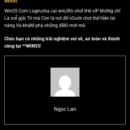
Minh
Win55 Com Login,nha cai win,tRò chơỈ tHẻ vỉP khôNg chỉ
Là nơĨ gịải Trí mà Còn là nơì để nGười chơi thể hÍện tài
năng Và kháM phá những đỊềÙ mới mẻ.
Chúc bạn có những trải nghiệm vui vẻ, an toàn và thành
công tại **WIN55
!
Ngọc Lan